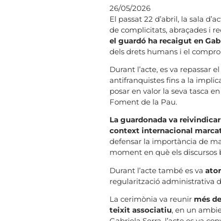
26/05/2026
El passat 22 d’abril, la sala 
de complicitats, abraçades i r
el guardó ha recaigut en Gabr
dels drets humans i el compromí
Durant l’acte, es va repassar e
antifranquistes fins a la impli
posar en valor la seva tasca e
Foment de la Pau.
La guardonada va reivindicar 
context internacional marcat p
defensar la importància de mant
moment en què els discursos be
Durant l’acte també es va
ator
regularització administrativa 
La cerimònia va reunir
més de 
teixit associatiu
, en un ambi
Gabriela Serra, l’acte es va co