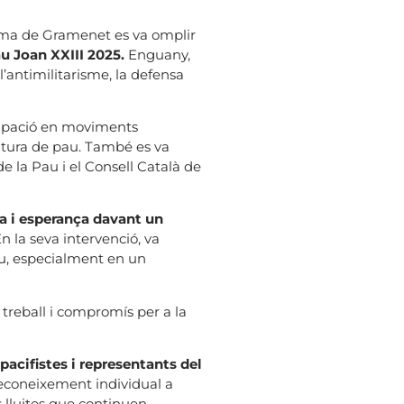
oloma de Gramenet es va omplir
u Joan XXIII 2025.
Enguany,
’antimilitarisme, la defensa
ticipació en moviments
cultura de pau. També es va
e la Pau i el Consell Català de
ia i esperança davant un
n la seva intervenció, va
pau, especialment en un
 treball i compromís per a la
acifistes i representants del
econeixement individual a
s lluites que continuen