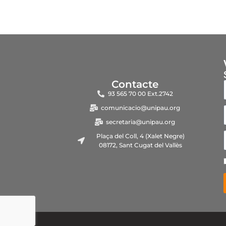
Contacte
93 565 70 00 Ext.2742
comunicacio@unipau.org
secretaria@unipau.org
Plaça del Coll, 4 (Xalet Negre)
08172, Sant Cugat del Vallès