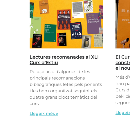
Lectures recomanades al XLI
El Cur
Curs d’Estiu
const
el nou
Recopilació d’algunes de les
Més d’
principals recomanacions
han par
bibliogràfiques fetes pels ponents
Curs d
i les hem organitzat seguint els
bel·lic
quatre grans blocs temàtics del
segure
curs.
Llegei
Llegeix més »