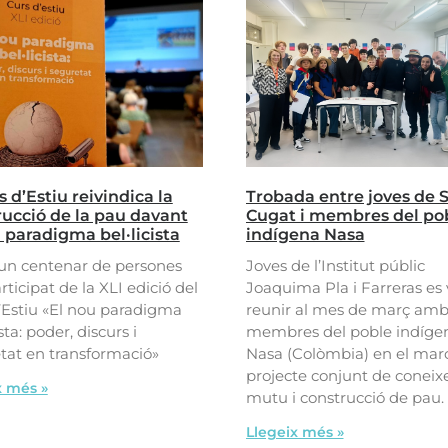
s d’Estiu reivindica la
Trobada entre joves de 
rucció de la pau davant
Cugat i membres del po
 paradigma bel·licista
indígena Nasa
un centenar de persones
Joves de l’Institut públic
ticipat de la XLI edició del
Joaquima Pla i Farreras es
’Estiu «El nou paradigma
reunir al mes de març am
ista: poder, discurs i
membres del poble indíge
tat en transformació»
Nasa (Colòmbia) en el mar
projecte conjunt de conei
x més »
mutu i construcció de pau.
Llegeix més »