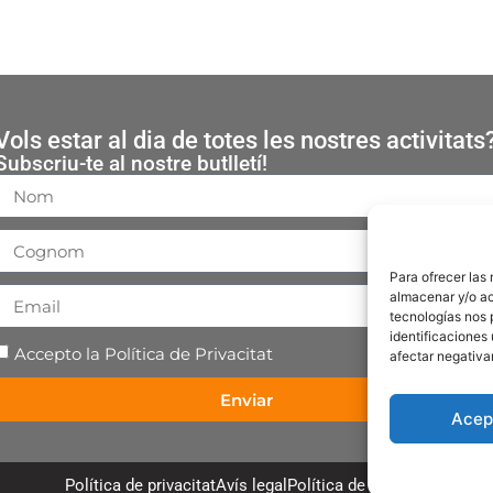
Vols estar al dia de totes les nostres activitats
Subscriu-te al nostre butlletí!
Para ofrecer las
almacenar y/o ac
tecnologías nos 
identificaciones 
Accepto la
Política de Privacitat
afectar negativa
Enviar
Acep
Política de privacitat
Avís legal
Política de cookies