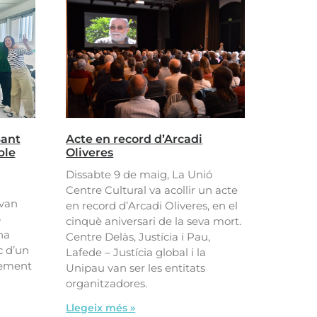
Sant
Acte en record d’Arcadi
ble
Oliveres
Dissabte 9 de maig, La Unió
Centre Cultural va acollir un acte
 van
en record d’Arcadi Oliveres, en el
b
cinquè aniversari de la seva mort.
na
Centre Delàs, Justícia i Pau,
c d’un
Lafede – Justícia global i la
xement
Unipau van ser les entitats
organitzadores.
Llegeix més »