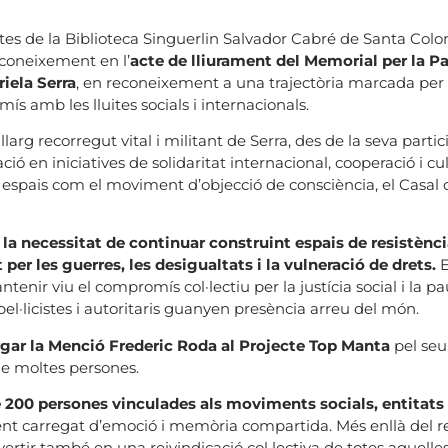
d’actes de la Biblioteca Singuerlin Salvador Cabré de Santa C
econeixement en l’
acte de lliurament del Memorial per la Pa
iela Serra
, en reconeixement a una trajectòria marcada per l
s amb les lluites socials i internacionals.
l llarg recorregut vital i militant de Serra, des de la seva par
cació en iniciatives de solidaritat internacional, cooperació i 
n espais com el moviment d’objecció de consciència, el Casal d
la necessitat de continuar construint espais de resistènc
er les guerres, les desigualtats i la vulneració de drets.
E
enir viu el compromís col·lectiu per la justícia social i la 
l·licistes i autoritaris guanyen presència arreu del món.
gar la Menció Frederic Roda al Projecte Top Manta
pel seu
de moltes persones.
200 persones vinculades als moviments socials, entitats p
ent carregat d’emoció i memòria compartida. Més enllà del r
nvertir també en una reivindicació col·lectiva de totes aquelle