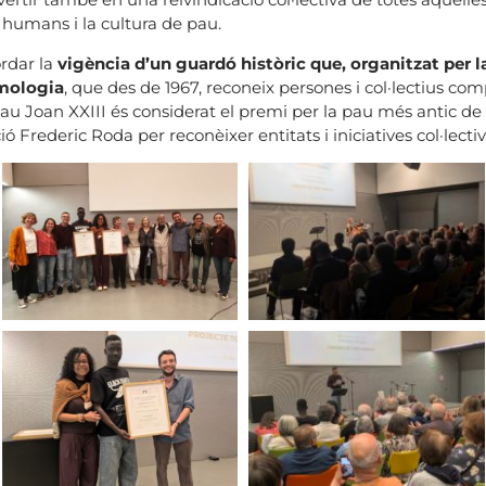
s humans i la cultura de pau.
ordar la
vigència d’un guardó històric que, organitzat pe
emologia
, que des de 1967, reconeix persones i col·lectius c
Pau Joan XXIII és considerat el premi per la pau més antic de 
 Frederic Roda per reconèixer entitats i iniciatives col·lectiv