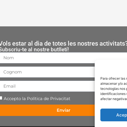
Vols estar al dia de totes les nostres activitats
Subscriu-te al nostre butlletí!
Para ofrecer las
almacenar y/o ac
tecnologías nos 
identificaciones 
Accepto la
Política de Privacitat
afectar negativa
Enviar
Acep