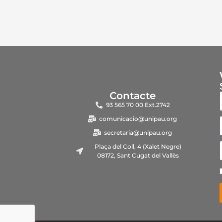
Contacte
93 565 70 00 Ext.2742
comunicacio@unipau.org
secretaria@unipau.org
Plaça del Coll, 4 (Xalet Negre)
08172, Sant Cugat del Vallès