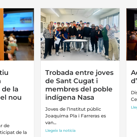
tiu
Trobada entre joves
A
a
de Sant Cugat i
d
 de la
membres del poble
Di
el nou
indígena Nasa
Ce
Lle
Joves de l’Institut públic
Joaquima Pla i Farreras es
van...
r de
Llegeix la notícia
icipat de la