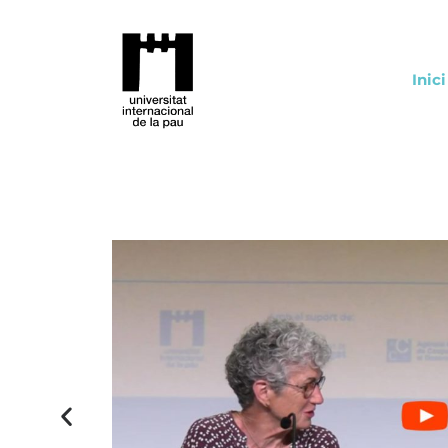
Inici
al