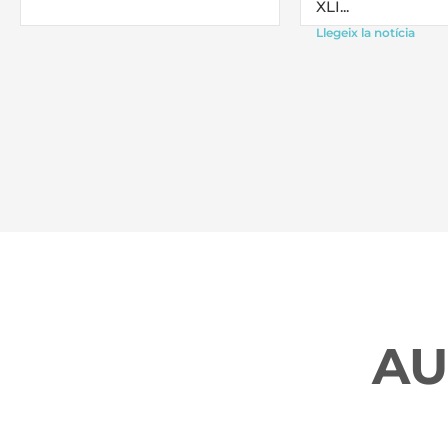
XLI...
Llegeix la notícia
AU