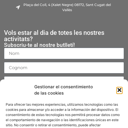
Plaça del Coll, 4 (Xalet Negre) 08172, Sant Cugat del
Vallès
Vols estar al dia de totes les nostres
activitats?
Subscriu-te al nostre butlletí!
Gestionar el consentimiento
de las cookies
Accepto la
Política de Privacitat
Para ofrecer las mejores experiencias, utilizamos tecnologías como las
Enviar
cookies para almacenar y/o acceder a la información del dispositivo. El
consentimiento de estas tecnologías nos permitirá procesar datos como
el comportamiento de navegación o las identificaciones únicas en este
sitio. No consentir o retirar el consentimiento, puede afectar