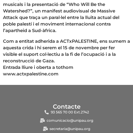
musicals i la presentació de “Who Will Be the
Watershed?”, un manifest audiovisual de Massive
Attack que traça un paral·lel entre la lluita actual del
poble palestí i el moviment internacional contra
l’apartheid a Sud-àfrica.
Com a entitat adherida a ACTxPALESTINE, ens sumem a
aquesta crida i hi serem el 15 de novembre per fer
visible el suport col·lectiu a la fi de l’ocupació i a la
reconstrucció de Gaza.
Entrada lliure i oberta a tothom
www.actxpalestine.com
Contacte
93 565 70 00 Ext.2742
comunicacio@unipau.org
secretaria@unipau.org