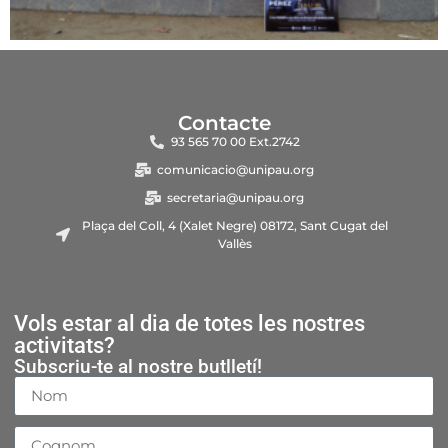
Contacte
93 565 70 00 Ext.2742
comunicacio@unipau.org
secretaria@unipau.org
Plaça del Coll, 4 (Xalet Negre) 08172, Sant Cugat del
Vallès
Vols estar al dia de totes les nostres
activitats?
Subscriu-te al nostre butlletí!