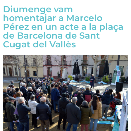
Diumenge vam
homentajar a Marcelo
Pérez en un acte a la plaça
de Barcelona de Sant
Cugat del Vallès