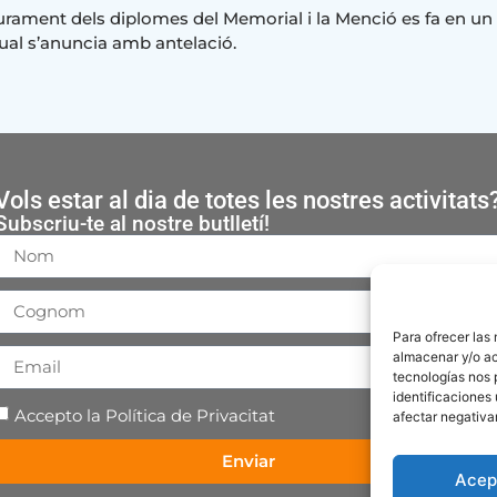
liurament dels diplomes del Memorial i la Menció es fa en un ac
ual s’anuncia amb antelació.
Vols estar al dia de totes les nostres activitats
Subscriu-te al nostre butlletí!
Para ofrecer las
almacenar y/o ac
tecnologías nos 
identificaciones 
Accepto la
Política de Privacitat
afectar negativa
Enviar
Acep