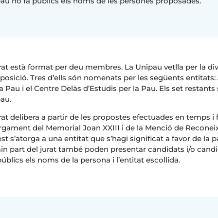
au no fa públics els noms de les persones proposades.
urat està format per deu membres. La Unipau vetlla per la div
osició. Tres d’ells són nomenats per les següents entitats: 
la Pau i el Centre Delàs d’Estudis per la Pau. Els set restant
au.
urat delibera a partir de les propostes efectuades en temps i
orgament del Memorial Joan XXIII i de la Menció de Recone
st s’atorga a una entitat que s’hagi significat a favor de la
in part del jurat també poden presentar candidats i/o candi
públics els noms de la persona i l’entitat escollida.