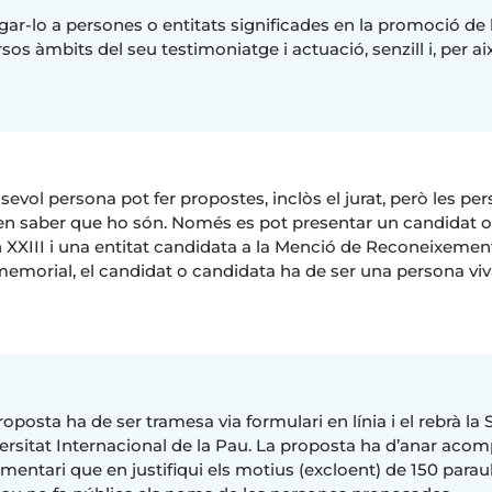
gar-lo a persones o entitats significades en la promoció de 
rsos àmbits del seu testimoniatge i actuació, senzill i, per ai
sevol persona pot fer propostes, inclòs el jurat, però les p
n saber que ho són. Només es pot presentar un candidat o
 XXIII i una entitat candidata a la Menció de Reconeixement
memorial, el candidat o candidata ha de ser una persona viv
roposta ha de ser tramesa via formulari en línia i el rebrà la 
ersitat Internacional de la Pau. La proposta ha d’anar aco
mentari que en justifiqui els motius (excloent) de 150 para