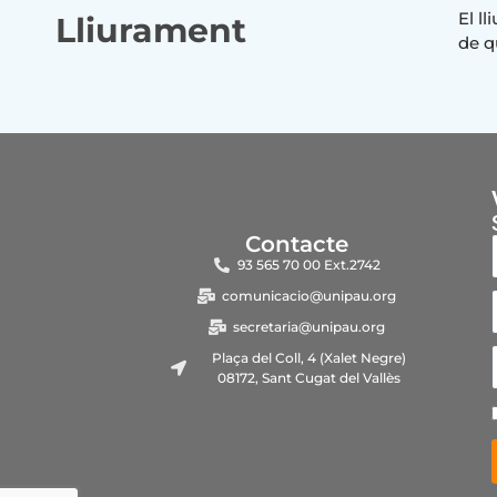
El l
Lliurament
de q
Contacte
93 565 70 00 Ext.2742
comunicacio@unipau.org
secretaria@unipau.org
Plaça del Coll, 4 (Xalet Negre)
08172, Sant Cugat del Vallès