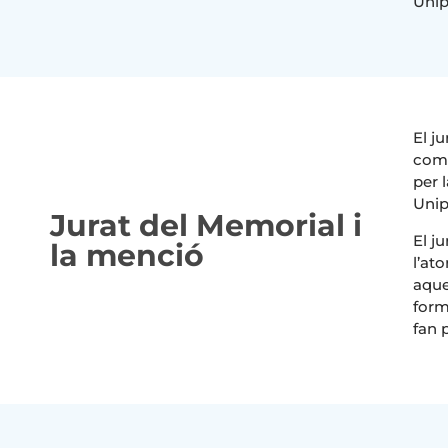
Unip
El j
comp
per 
Unip
Jurat del Memorial i
El j
la menció
l’at
aque
form
fan 