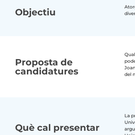
Ator
Objectiu
dive
Qual
Proposta de
pode
Joan
candidatures
del 
La p
Univ
Què cal presentar
argu