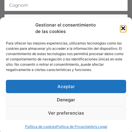
Gestionar el consentimiento
de las cookies
Accepto la
Política de Privacitat
Para ofrecer las mejores experiencias, utilizamos tecnologías como las
Enviar
cookies para almacenar y/o acceder a la información del dispositivo. El
consentimiento de estas tecnologías nos permitirá procesar datos como
el comportamiento de navegación o las identificaciones únicas en este
sitio. No consentir o retirar el consentimiento, puede afectar
negativamente a ciertas características y funciones.
Segueix-nos
Mastodon
Instagram
Aceptar
YouTube
Denegar
Facebook
Ver preferencias
Política de cookies
Política de Privacitat
Avís Legal
Política de privacitat
Avís legal
Política de cookies