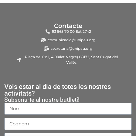
Contacte
93 565 70 00 Ext.2742
comunicacio@unipau.org
secretaria@unipau.org
Plaça del Coll, 4 (Xalet Negre) 08172, Sant Cugat del
Vallès
Vols estar al dia de totes les nostres
activitats?
Subscriu-te al nostre butlletí!