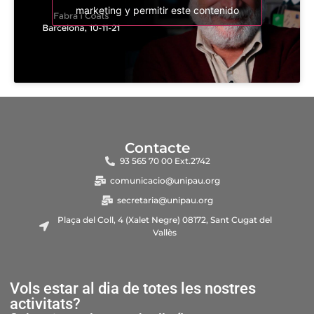
marketing y permitir este contenido
Contacte
93 565 70 00 Ext.2742
comunicacio@unipau.org
secretaria@unipau.org
Plaça del Coll, 4 (Xalet Negre) 08172, Sant Cugat del
Vallès
Vols estar al dia de totes les nostres
activitats?