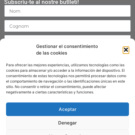
Subscriu-te al nostre butlletí!
Gestionar el consentimiento
de las cookies
Accepto la
Política de Privacitat
Para ofrecer las mejores experiencias, utilizamos tecnologías como las
Enviar
cookies para almacenar y/o acceder a la información del dispositivo. El
consentimiento de estas tecnologías nos permitirá procesar datos como
el comportamiento de navegación o las identificaciones únicas en este
sitio. No consentir o retirar el consentimiento, puede afectar
negativamente a ciertas características y funciones.
Segueix-nos
Mastodon
Instagram
Aceptar
YouTube
Denegar
Facebook