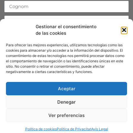
Gestionar el consentimiento
de las cookies
Accepto la
Política de Privacitat
Para ofrecer las mejores experiencias, utilizamos tecnologías como las
Enviar
cookies para almacenar y/o acceder a la información del dispositivo. El
consentimiento de estas tecnologías nos permitirá procesar datos como
el comportamiento de navegación o las identificaciones únicas en este
sitio. No consentir o retirar el consentimiento, puede afectar
negativamente a ciertas características y funciones.
Segueix-nos
Mastodon
Instagram
Aceptar
YouTube
Denegar
Facebook
Ver preferencias
Política de cookies
Política de Privacitat
Avís Legal
Política de privacitat
Avís legal
Política de cookies