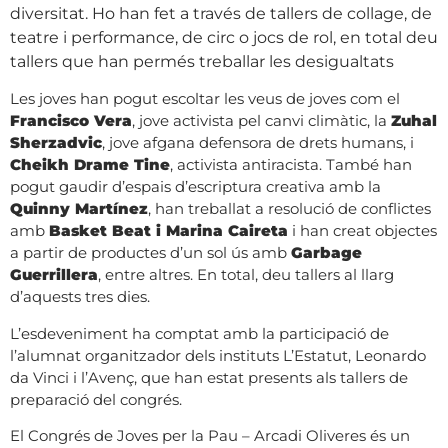
diversitat. Ho han fet a través de tallers de collage, de
teatre i performance, de circ o jocs de rol, en total deu
tallers que han permés treballar les desigualtats
Les joves han pogut escoltar les veus de joves com el
Francisco Vera
, jove activista pel canvi climàtic, la
Zuhal
Sherzadvic
, jove afgana defensora de drets humans, i
Cheikh Drame Tine
, activista antiracista. També han
pogut gaudir d’espais d’escriptura creativa amb la
Quinny Martínez
, han treballat a resolució de conflictes
amb
Basket Beat i Marina Caireta
i han creat objectes
a partir de productes d’un sol ús amb
Garbage
Guerrillera
, entre altres. En total, deu tallers al llarg
d’aquests tres dies.
L’esdeveniment ha comptat amb la participació de
l’alumnat organitzador dels instituts L’Estatut, Leonardo
da Vinci i l’Avenç, que han estat presents als tallers de
preparació del congrés.
El Congrés de Joves per la Pau – Arcadi Oliveres és un