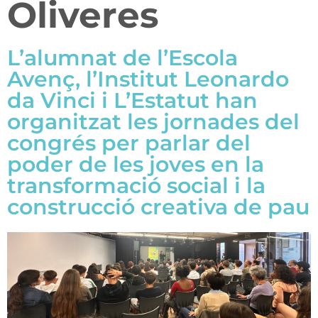
Oliveres
L’alumnat de l’Escola
Avenç, l’Institut Leonardo
da Vinci i L’Estatut han
organitzat les jornades del
congrés per parlar del
poder de les joves en la
transformació social i la
construcció creativa de pau