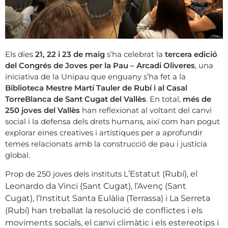
Els dies
21, 22 i 23 de maig
s’ha celebrat la
tercera edició
del Congrés de Joves per la Pau – Arcadi Oliveres
, una
iniciativa de la Unipau que enguany s’ha fet a la
Biblioteca Mestre Martí Tauler de Rubí i al Casal
TorreBlanca de Sant Cugat del Vallès
. En total,
més de
250 joves del Vallès
han reflexionat al voltant del canvi
social i la defensa dels drets humans, així com han pogut
explorar eines creatives i artístiques per a aprofundir
temes relacionats amb la construcció de pau i justícia
global.
Prop de 250 joves dels instituts L
’Estatut (Rubí), el
Leonardo da Vinci (Sant Cugat), l’Avenç (Sant
Cugat),
l’Institut Santa Eulàlia (Terrassa) i La Serreta
(Rubí) han treballat
la resolució de conflictes i els
moviments socials, el canvi climàtic i els estereotips i