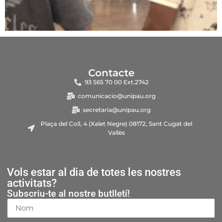
Contacte
93 565 70 00 Ext.2742
comunicacio@unipau.org
secretaria@unipau.org
Plaça del Coll, 4 (Xalet Negre) 08172, Sant Cugat del
Vallès
Vols estar al dia de totes les nostres
activitats?
Subscriu-te al nostre butlletí!