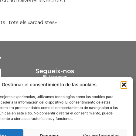
Arcadi Oliveres als lectors i
ts i tots els «arcadistes»
?
Segueix-nos
Mastodon
Gestionar el consentimiento de las cookies
Instagram
YouTube
 mejores experiencias, utilizamos tecnologías como las cookies para
ceder a la información del dispositivo. El consentimiento de estas
Facebook
permitirá procesar datos como el comportamiento de navegación o las
únicas en este sitio. No consentir o retirar el consentimiento, puede
mente a ciertas características y funciones.
tar
Denegar
Ver preferencias