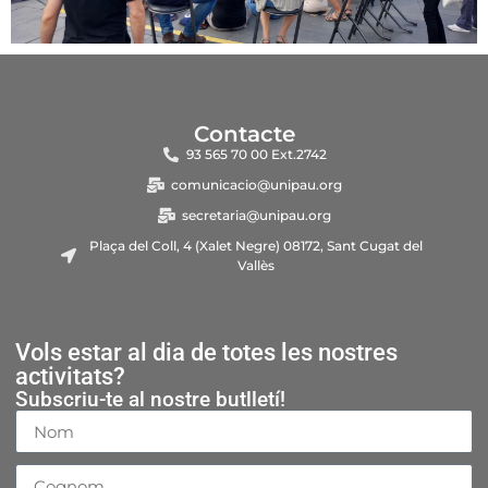
Contacte
93 565 70 00 Ext.2742
comunicacio@unipau.org
secretaria@unipau.org
Plaça del Coll, 4 (Xalet Negre) 08172, Sant Cugat del
Vallès
Vols estar al dia de totes les nostres
activitats?
Subscriu-te al nostre butlletí!